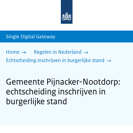
Naar
de
homepage
van
sdg.rijksoverheid.nl
Single Digital Gateway
Home
Regelen in Nederland
Echtscheiding inschrijven in burgerlijke stand
Gemeente Pijnacker-Nootdorp:
echtscheiding inschrijven in
burgerlijke stand