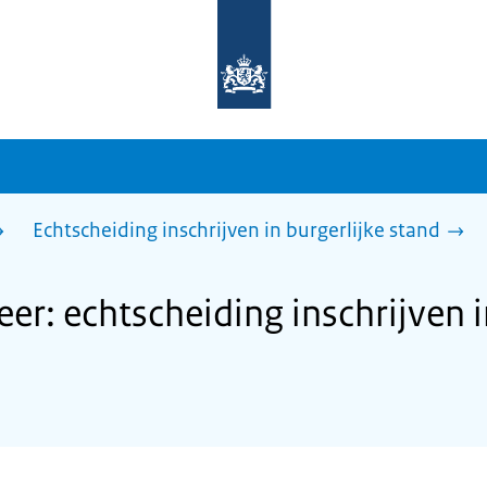
Naar
de
homepage
van
sdg.rijksoverheid.nl
Echtscheiding inschrijven in burgerlijke stand
: echtscheiding inschrijven in