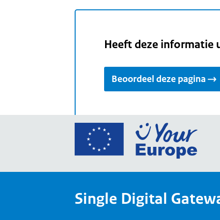
Heeft deze informatie 
Beoordeel deze pagina
Ga
naar
de
home
van
Single Digital Gatew
Your
Europ