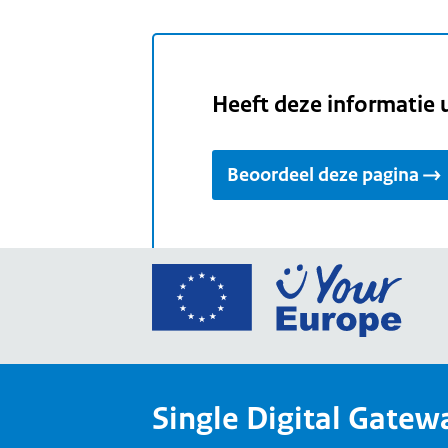
Heeft deze informatie 
Beoordeel deze pagina
Ga
naar
de
home
van
Single Digital Gatew
Your
Europ