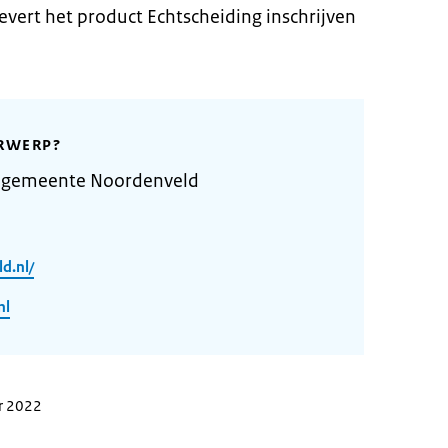
ert het product Echtscheiding inschrijven
RWERP?
e gemeente Noordenveld
d.nl/
nl
r 2022