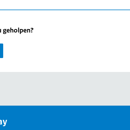
u geholpen?
page
ay
e,