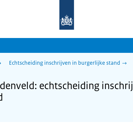
Naar
de
homepage
van
sdg.rijksoverheid.nl
Echtscheiding inschrijven in burgerlijke stand
nveld: echtscheiding inschrij
d