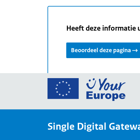
Heeft deze informatie 
Beoordeel deze pagina
Ga
naar
de
home
van
Single Digital Gatew
Your
Europ