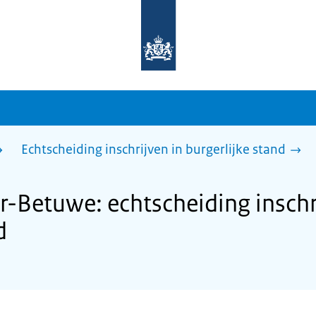
Naar
de
homepage
van
sdg.rijksoverheid.nl
Echtscheiding inschrijven in burgerlijke stand
Betuwe: echtscheiding inschr
d