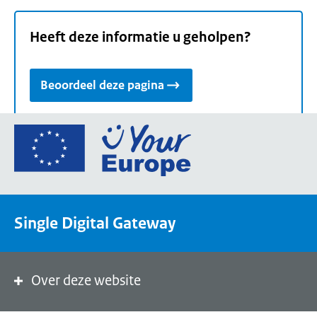
Heeft deze informatie u geholpen?
Beoordeel deze pagina
Ga
naar
de
homepage
van
Single Digital Gateway
Your
Europe,
een
portaal
Over deze website
van
de