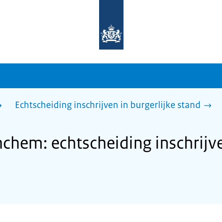
Naar
de
homepage
van
sdg.rijksoverheid.nl
Echtscheiding inschrijven in burgerlijke stand
hem: echtscheiding inschrijven