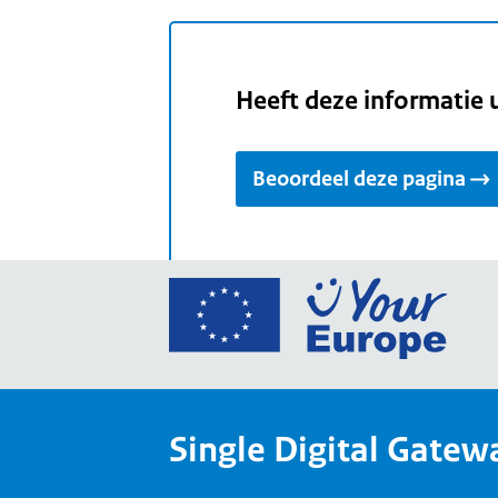
Heeft deze informatie 
Beoordeel deze pagina
Ga
naar
de
home
van
Single Digital Gatew
Your
Europ