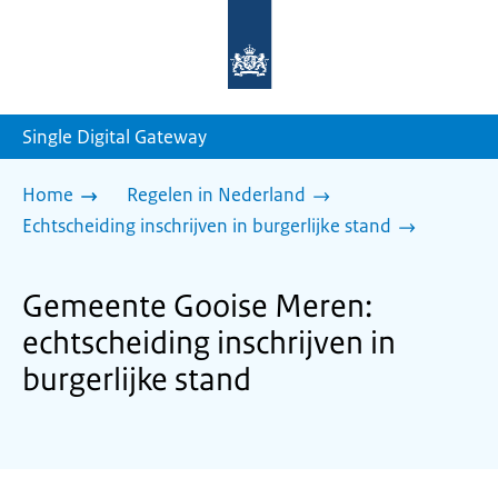
Naar
de
homepage
van
sdg.rijksoverheid.nl
Single Digital Gateway
Home
Regelen in Nederland
Echtscheiding inschrijven in burgerlijke stand
Gemeente Gooise Meren:
echtscheiding inschrijven in
burgerlijke stand