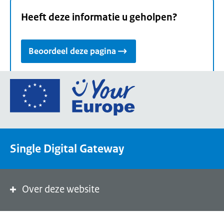
Heeft deze informatie u geholpen?
Beoordeel deze pagina
Ga
naar
de
homepage
van
Single Digital Gateway
Your
Europe,
een
portaal
Over deze website
van
de
Europese