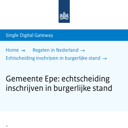
Naar
de
homepage
van
sdg.rijksoverheid.nl
Single Digital Gateway
Home
Regelen in Nederland
Echtscheiding inschrijven in burgerlijke stand
Gemeente Epe: echtscheiding
inschrijven in burgerlijke stand
-