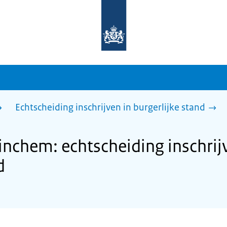
Naar
de
homepage
van
sdg.rijksoverheid.nl
Echtscheiding inschrijven in burgerlijke stand
chem: echtscheiding inschrij
d