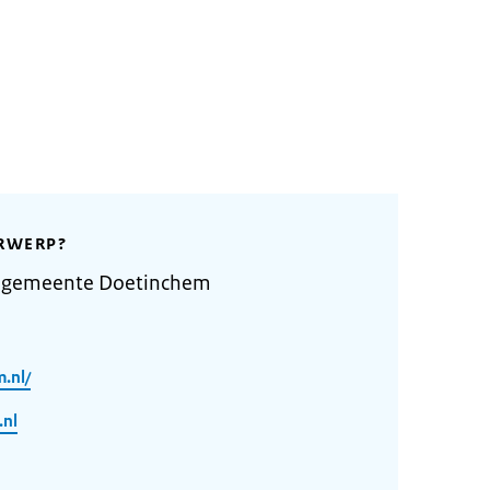
RWERP?
e gemeente Doetinchem
.nl/
nl