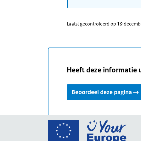
Laatst gecontroleerd op 19 decem
Heeft deze informatie 
Beoordeel deze pagina
Ga
naar