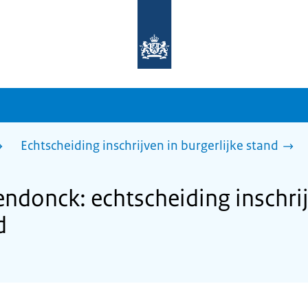
Naar
de
homepage
van
sdg.rijksoverheid.nl
Echtscheiding inschrijven in burgerlijke stand
donck: echtscheiding inschrij
d