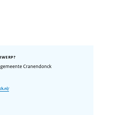
RWERP?
e gemeente Cranendonck
k.nl/