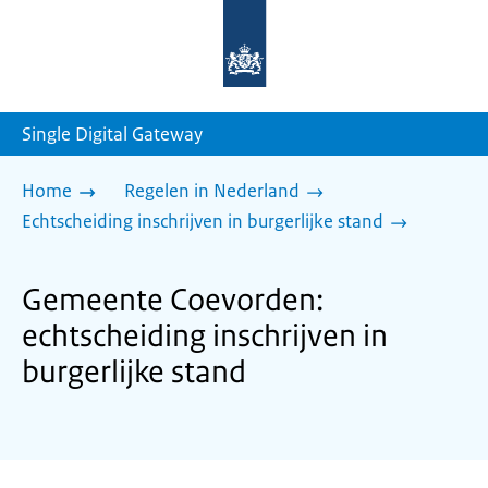
Naar
de
homepage
van
sdg.rijksoverheid.nl
Single Digital Gateway
Home
Regelen in Nederland
Echtscheiding inschrijven in burgerlijke stand
Gemeente Coevorden:
echtscheiding inschrijven in
burgerlijke stand