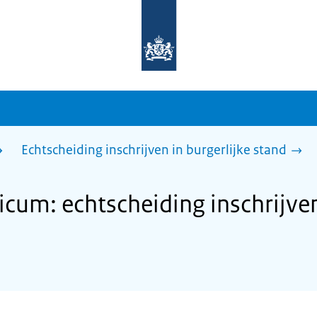
Naar
de
homepage
van
sdg.rijksoverheid.nl
Echtscheiding inschrijven in burgerlijke stand
cum: echtscheiding inschrijven 