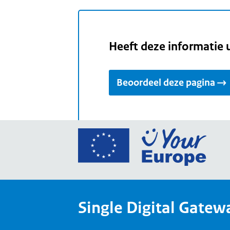
Heeft deze informatie 
Beoordeel deze pagina
Ga
naar
de
home
van
Single Digital Gatew
Your
Europ