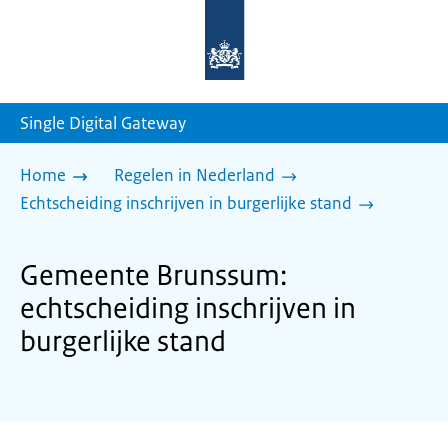
Naar
de
homepage
van
sdg.rijksoverheid.nl
Single Digital Gateway
Home
Regelen in Nederland
Echtscheiding inschrijven in burgerlijke stand
Gemeente Brunssum:
echtscheiding inschrijven in
burgerlijke stand