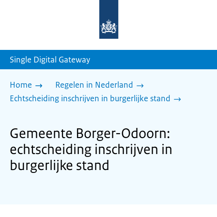
Naar
de
homepage
van
sdg.rijksoverheid.nl
Single Digital Gateway
Home
Regelen in Nederland
Echtscheiding inschrijven in burgerlijke stand
Gemeente Borger-Odoorn:
echtscheiding inschrijven in
burgerlijke stand