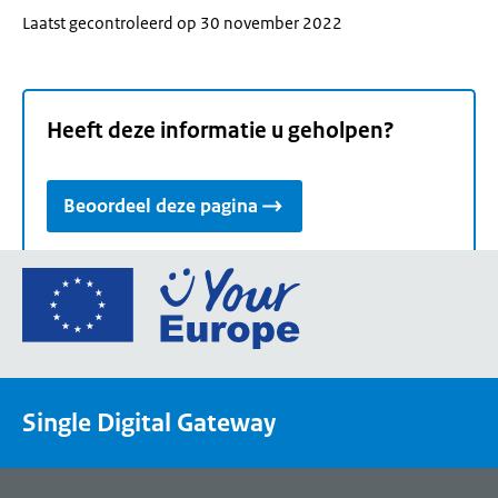
Laatst gecontroleerd op 30 november 2022
Heeft deze informatie u geholpen?
Beoordeel deze pagina
Ga
naar
de
homepage
van
Single Digital Gateway
Your
Europe,
een