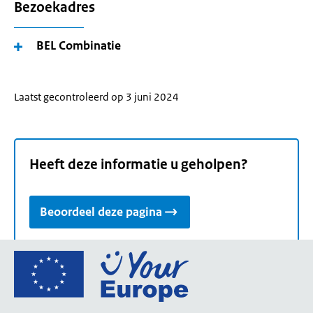
Bezoekadres
BEL Combinatie
Laatst gecontroleerd op 3 juni 2024
Heeft deze informatie u geholpen?
Beoordeel deze pagina
Ga
naar
de
homepage