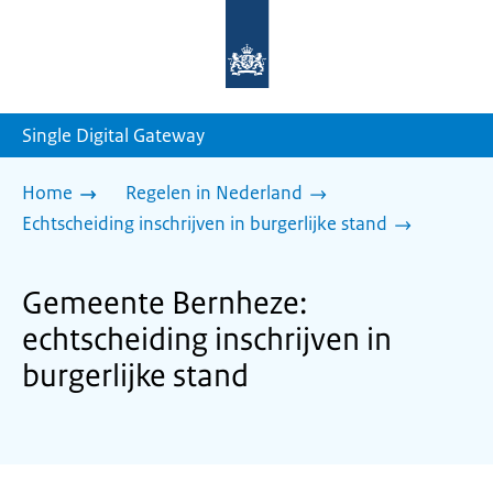
Naar
de
homepage
van
sdg.rijksoverheid.nl
Single Digital Gateway
Home
Regelen in Nederland
Echtscheiding inschrijven in burgerlijke stand
Gemeente Bernheze:
echtscheiding inschrijven in
burgerlijke stand