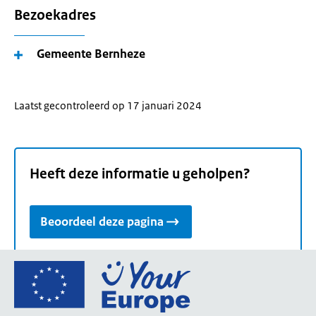
Bezoekadres
Gemeente Bernheze
Laatst gecontroleerd op 17 januari 2024
Heeft deze informatie u geholpen?
Beoordeel deze pagina
Ga
naar
de