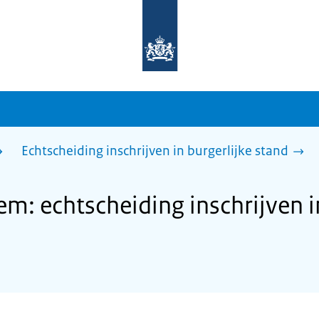
Naar
de
homepage
van
sdg.rijksoverheid.nl
Echtscheiding inschrijven in burgerlijke stand
: echtscheiding inschrijven in