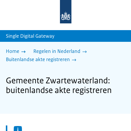
Naar
de
homepage
van
sdg.rijksoverheid.nl
Single Digital Gateway
Home
Regelen in Nederland
Buitenlandse akte registreren
Gemeente Zwartewaterland:
buitenlandse akte registreren