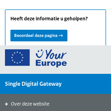
Heeft deze informatie u geholpen?
Beoordeel deze pagina
Ga
naar
de
homepage
van
Single Digital Gateway
Your
Europe,
een
portaal
Over deze website
van