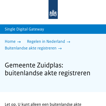
Naar
de
homepage
van
sdg.rijksoverheid.nl
Single Digital Gateway
Home
Regelen in Nederland
Buitenlandse akte registreren
Gemeente Zuidplas:
buitenlandse akte registreren
Let op. U kunt alleen een buitenlandse akte