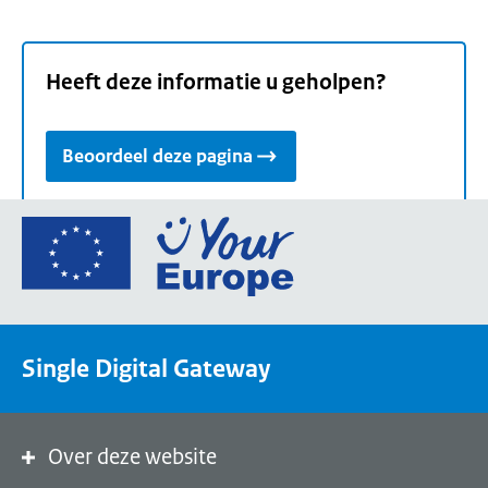
Heeft deze informatie u geholpen?
Beoordeel deze pagina
Ga
naar
de
homepage
van
Single Digital Gateway
Your
Europe,
een
portaal
Over deze website
van