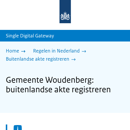
Naar
de
homepage
van
sdg.rijksoverheid.nl
Single Digital Gateway
Home
Regelen in Nederland
Buitenlandse akte registreren
Gemeente Woudenberg:
buitenlandse akte registreren