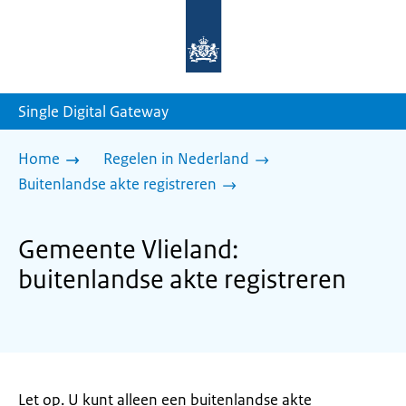
Naar
de
homepage
van
sdg.rijksoverheid.nl
Single Digital Gateway
Home
Regelen in Nederland
Buitenlandse akte registreren
Gemeente Vlieland:
buitenlandse akte registreren
Let op. U kunt alleen een buitenlandse akte