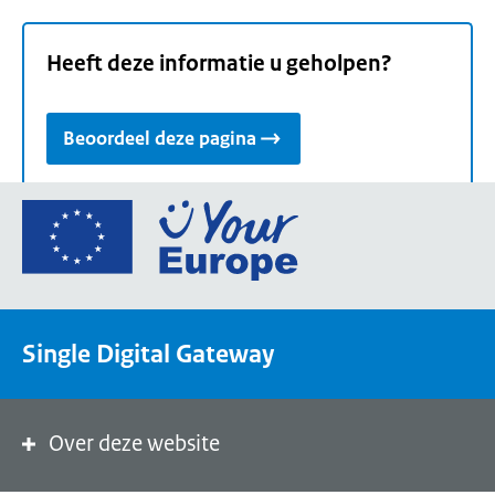
Heeft deze informatie u geholpen?
Beoordeel deze pagina
Ga
naar
de
homepage
van
Single Digital Gateway
Your
Europe,
een
portaal
Over deze website
van
de