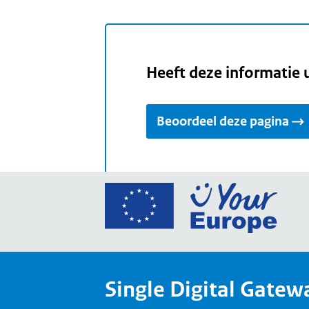
Heeft deze informatie 
Beoordeel deze pagina
Ga
naar
de
home
van
Single Digital Gatew
Your
Europ