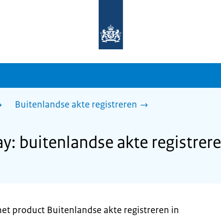
Naar
de
homepage
van
sdg.rijksoverheid.nl
Buitenlandse akte registreren
: buitenlandse akte registrer
et product Buitenlandse akte registreren in