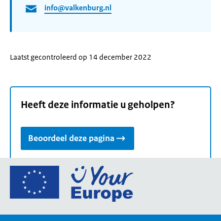
info@valkenburg.nl
Laatst gecontroleerd op 14 december 2022
Heeft deze informatie u geholpen?
Beoordeel deze pagina
Ga
naar
de
homepage
van