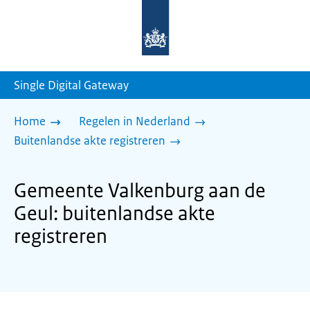
Naar
de
homepage
van
sdg.rijksoverheid.nl
Single Digital Gateway
Home
Regelen in Nederland
Buitenlandse akte registreren
Gemeente Valkenburg aan de
Geul: buitenlandse akte
registreren