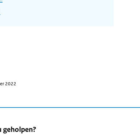
l
ber 2022
u geholpen?