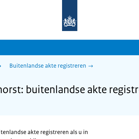
Naar
de
homepage
van
sdg.rijksoverheid.nl
Buitenlandse akte registreren
rst: buitenlandse akte regist
tenlandse akte registreren als u in