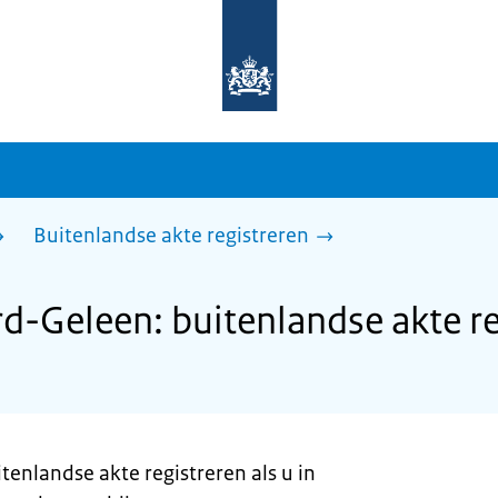
Naar
de
homepage
van
sdg.rijksoverheid.nl
Buitenlandse akte registreren
d-Geleen: buitenlandse akte re
tenlandse akte registreren als u in