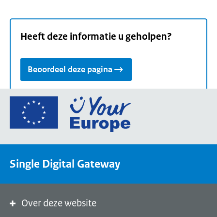
Heeft deze informatie u geholpen?
Beoordeel deze pagina
Ga
naar
de
homepage
van
Single Digital Gateway
Your
Europe,
een
portaal
Over deze website
van