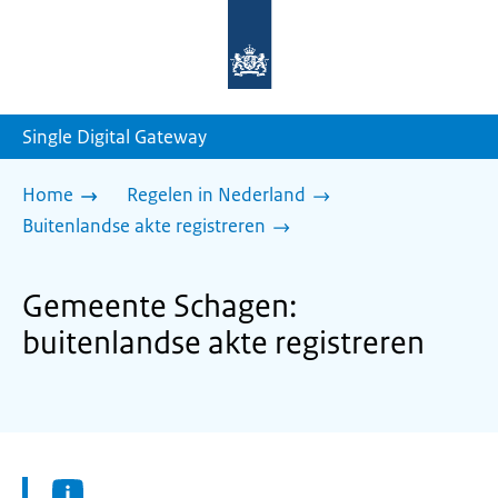
Naar
de
homepage
van
sdg.rijksoverheid.nl
Single Digital Gateway
Home
Regelen in Nederland
Buitenlandse akte registreren
Gemeente Schagen:
buitenlandse akte registreren