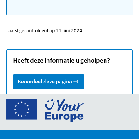
Laatst gecontroleerd op 11 juni 2024
Heeft deze informatie u geholpen?
Beoordeel deze pagina
Ga
naar
de
homepage
van