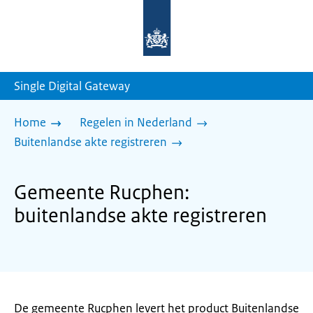
Naar
de
homepage
van
sdg.rijksoverheid.nl
Single Digital Gateway
Home
Regelen in Nederland
Buitenlandse akte registreren
Gemeente Rucphen:
buitenlandse akte registreren
De gemeente Rucphen levert het product Buitenlandse