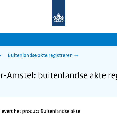
Naar
de
homepage
van
sdg.rijksoverheid.nl
Buitenlandse akte registreren
Amstel: buitenlandse akte re
evert het product Buitenlandse akte