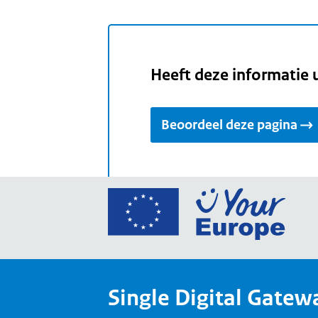
Heeft deze informatie 
Beoordeel deze pagina
Ga
naar
de
home
van
Single Digital Gatew
Your
Europ