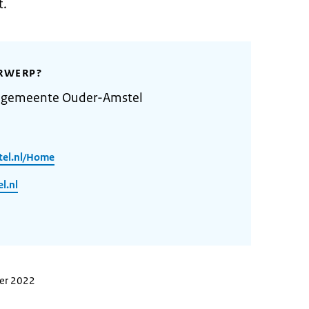
t.
RWERP?
 gemeente Ouder-Amstel
tel.nl/Home
l.nl
ber 2022