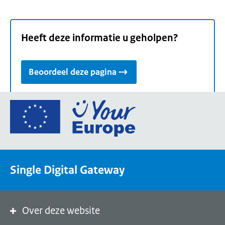
Heeft deze informatie u geholpen?
Beoordeel deze pagina
Ga
naar
de
homepage
van
Single Digital Gateway
Your
Europe,
een
portaal
Over deze website
van