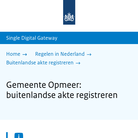
Naar
de
homepage
van
sdg.rijksoverheid.nl
Single Digital Gateway
Home
Regelen in Nederland
Buitenlandse akte registreren
Gemeente Opmeer:
buitenlandse akte registreren