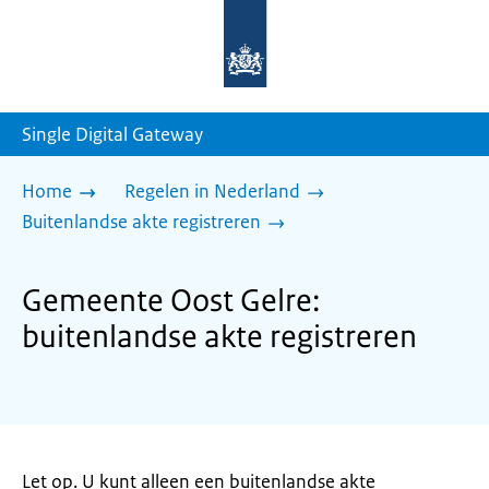
Naar
de
homepage
van
sdg.rijksoverheid.nl
Single Digital Gateway
Home
Regelen in Nederland
Buitenlandse akte registreren
Gemeente Oost Gelre:
buitenlandse akte registreren
Let op. U kunt alleen een buitenlandse akte