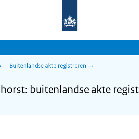
Naar
de
homepage
van
sdg.rijksoverheid.nl
Buitenlandse akte registreren
rst: buitenlandse akte regist