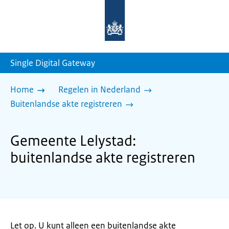
Naar
de
homepage
van
sdg.rijksoverheid.nl
Single Digital Gateway
Home
Regelen in Nederland
Buitenlandse akte registreren
Gemeente Lelystad:
buitenlandse akte registreren
Let op. U kunt alleen een buitenlandse akte