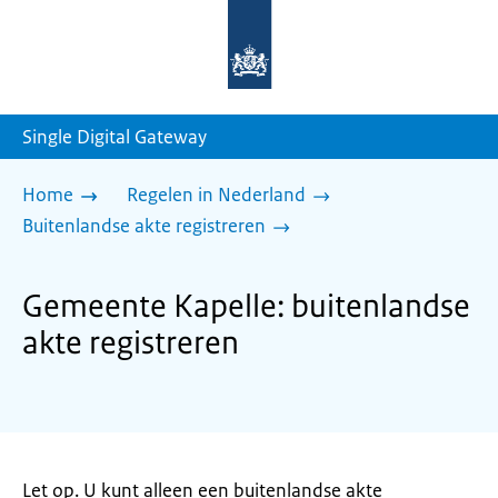
Naar
de
homepage
van
sdg.rijksoverheid.nl
Single Digital Gateway
Home
Regelen in Nederland
Buitenlandse akte registreren
Gemeente Kapelle: buitenlandse
akte registreren
Let op. U kunt alleen een buitenlandse akte