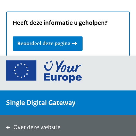
Heeft deze informatie u geholpen?
Beoordeel deze pagina
Ga
naar
de
homepage
van
Single Digital Gateway
Your
Europe,
een
portaal
Over deze website
van