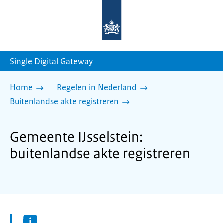
Naar
de
homepage
van
sdg.rijksoverheid.nl
Single Digital Gateway
Home
Regelen in Nederland
Buitenlandse akte registreren
Gemeente IJsselstein:
buitenlandse akte registreren