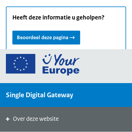
Heeft deze informatie u geholpen?
Beoordeel deze pagina
Ga
naar
de
homepage
van
Single Digital Gateway
Your
Europe,
een
portaal
Over deze website
van
de