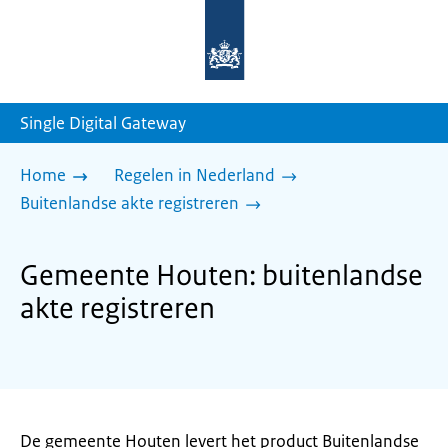
Naar
de
homepage
van
sdg.rijksoverheid.nl
Single Digital Gateway
Home
Regelen in Nederland
Buitenlandse akte registreren
Gemeente Houten: buitenlandse
akte registreren
De gemeente Houten levert het product Buitenlandse