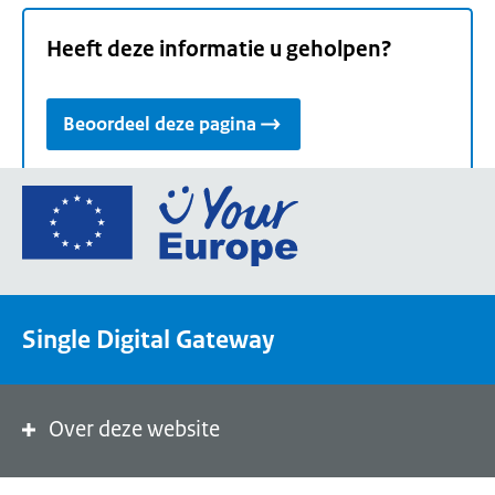
Heeft deze informatie u geholpen?
Beoordeel deze pagina
Ga
naar
de
homepage
van
Single Digital Gateway
Your
Europe,
een
portaal
Over deze website
van
de