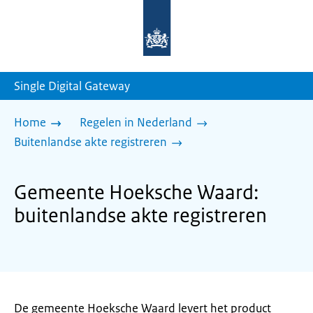
Naar
de
homepage
van
sdg.rijksoverheid.nl
Single Digital Gateway
Home
Regelen in Nederland
Buitenlandse akte registreren
Gemeente Hoeksche Waard:
buitenlandse akte registreren
De gemeente Hoeksche Waard levert het product