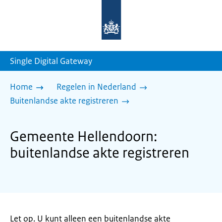
Naar
de
homepage
van
sdg.rijksoverheid.nl
Single Digital Gateway
Home
Regelen in Nederland
Buitenlandse akte registreren
Gemeente Hellendoorn:
buitenlandse akte registreren
Let op. U kunt alleen een buitenlandse akte