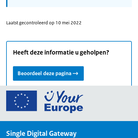
Laatst gecontroleerd op 10 mei 2022
Heeft deze informatie u geholpen?
Beoordeel deze pagina
Ga
naar
de
homepage
van
Single Digital Gateway
Your