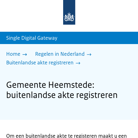
Naar
de
homepage
van
sdg.rijksoverheid.nl
Single Digital Gateway
Home
Regelen in Nederland
Buitenlandse akte registreren
Gemeente Heemstede:
buitenlandse akte registreren
Om een buitenlandse akte te registeren maakt u een