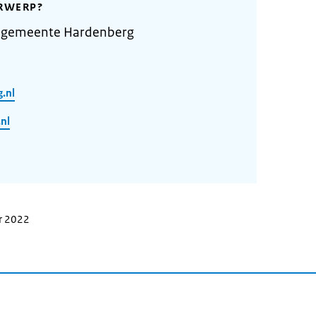
RWERP?
e gemeente Hardenberg
.nl
nl
r 2022