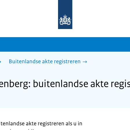
Naar
de
homepage
van
sdg.rijksoverheid.nl
Buitenlandse akte registreren
berg: buitenlandse akte regis
tenlandse akte registreren als u in