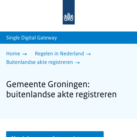
Naar
de
homepage
van
sdg.rijksoverheid.nl
Single Digital Gateway
Home
Regelen in Nederland
Buitenlandse akte registreren
Gemeente Groningen:
buitenlandse akte registreren