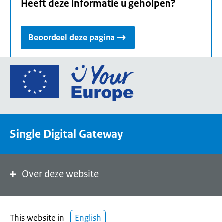
Heeft deze informatie u geholpen?
Beoordeel deze pagina
Ga
naar
de
homepage
van
Single Digital Gateway
Your
Europe,
een
portaal
Over deze website
van
de
Europese
This website in
English
Unie