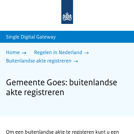
Naar
de
homepage
van
sdg.rijksoverheid.nl
Single Digital Gateway
Home
Regelen in Nederland
Buitenlandse akte registreren
Gemeente Goes: buitenlandse
akte registreren
Om een buitenlandse akte te registeren kunt u een