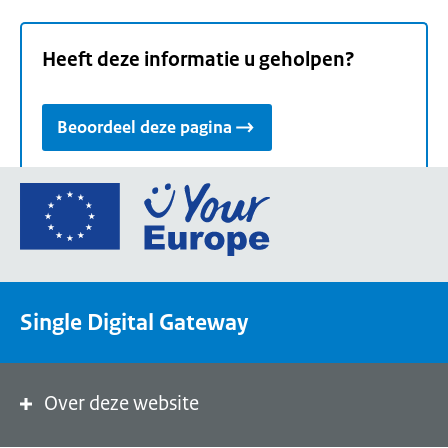
Heeft deze informatie u geholpen?
Beoordeel deze pagina
Ga
naar
de
homepage
van
Single Digital Gateway
Your
Europe,
een
portaal
Over deze website
van
de