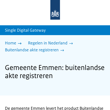
Naar
de
homepage
van
sdg.rijksoverheid.nl
Single Digital Gateway
Home
Regelen in Nederland
Buitenlandse akte registreren
Gemeente Emmen: buitenlandse
akte registreren
De gemeente Emmen levert het product Buitenlandse