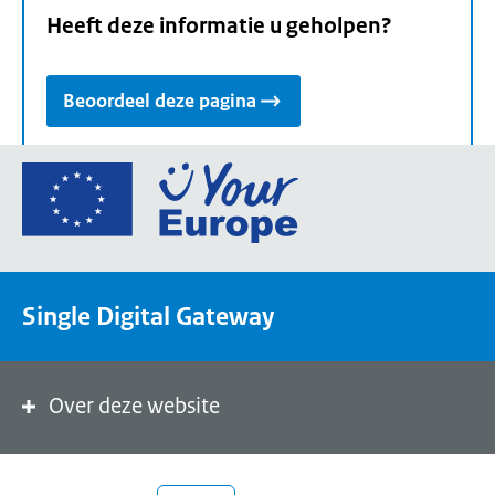
Heeft deze informatie u geholpen?
Beoordeel deze pagina
Ga
naar
de
homepage
van
Single Digital Gateway
Your
Europe,
een
portaal
Over deze website
van
de
Europese