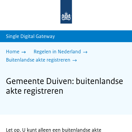
Naar
de
homepage
van
sdg.rijksoverheid.nl
Single Digital Gateway
Home
Regelen in Nederland
Buitenlandse akte registreren
Gemeente Duiven: buitenlandse
akte registreren
Let op. U kunt alleen een buitenlandse akte