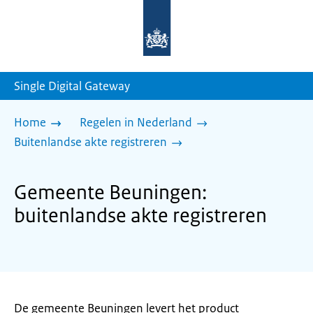
Naar
de
homepage
van
sdg.rijksoverheid.nl
Single Digital Gateway
Home
Regelen in Nederland
Buitenlandse akte registreren
Gemeente Beuningen:
buitenlandse akte registreren
De gemeente Beuningen levert het product