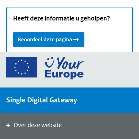
Heeft deze informatie u geholpen?
Beoordeel deze pagina
Ga
naar
de
homepage
van
Single Digital Gateway
Your
Europe,
een
portaal
Over deze website
van
de