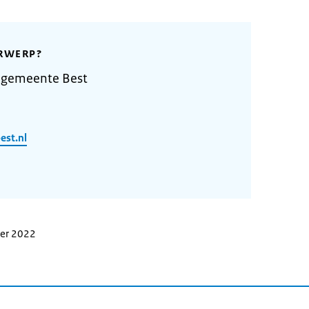
RWERP?
 gemeente Best
est.nl
ber 2022