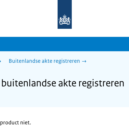
Naar
de
homepage
van
sdg.rijksoverheid.nl
Buitenlandse akte registreren
buitenlandse akte registreren
product niet.