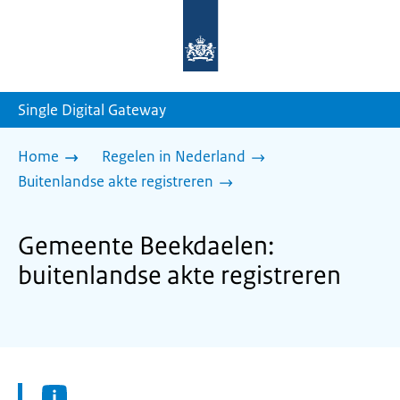
Naar
de
homepage
van
sdg.rijksoverheid.nl
Single Digital Gateway
Home
Regelen in Nederland
Buitenlandse akte registreren
Gemeente Beekdaelen:
buitenlandse akte registreren