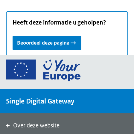
Heeft deze informatie u geholpen?
Beoordeel deze pagina
Ga
naar
de
homepage
van
Single Digital Gateway
Your
Europe,
een
portaal
Over deze website
van