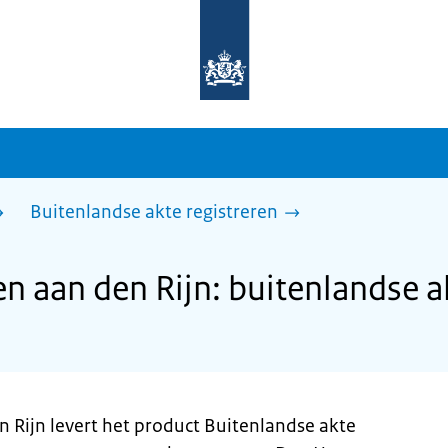
Naar
de
homepage
van
sdg.rijksoverheid.nl
Buitenlandse akte registreren
 aan den Rijn: buitenlandse ak
Rijn levert het product Buitenlandse akte