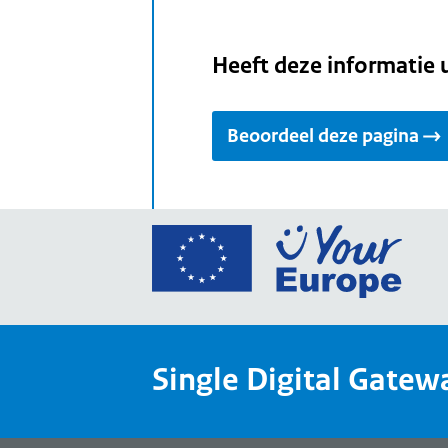
Heeft deze informatie 
Beoordeel deze pagina
Ga
naar
de
home
van
Single Digital Gatew
Your
Europ
een