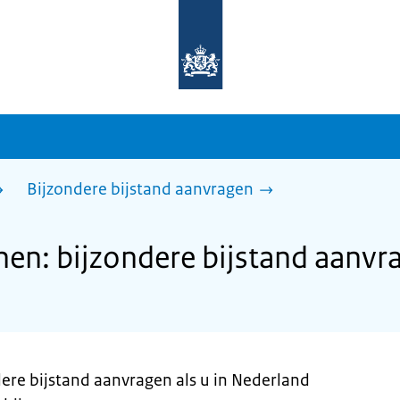
Naar
de
homepage
van
sdg.rijksoverheid.nl
Bijzondere bijstand aanvragen
en: bijzondere bijstand aanvr
dere bijstand aanvragen als u in Nederland