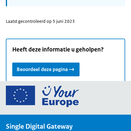
Laatst gecontroleerd op 5 juni 2023
Heeft deze informatie u geholpen?
Beoordeel deze pagina
Ga
naar
de
homepage
van
Single Digital Gateway
Your