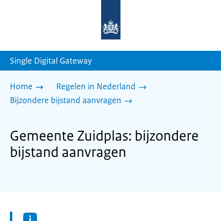
Naar
de
homepage
van
sdg.rijksoverheid.nl
Single Digital Gateway
Home
Regelen in Nederland
Bijzondere bijstand aanvragen
Gemeente Zuidplas: bijzondere
bijstand aanvragen