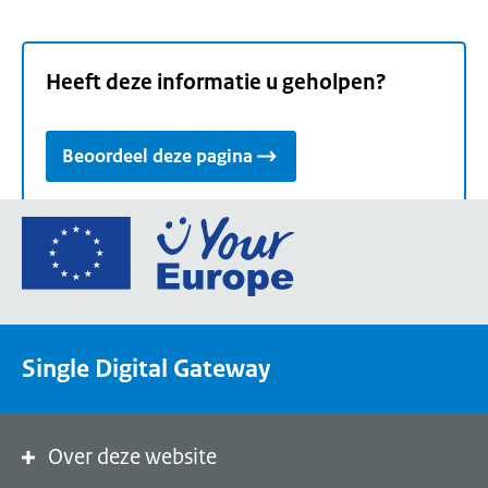
Heeft deze informatie u geholpen?
Beoordeel deze pagina
Ga
naar
de
homepage
van
Single Digital Gateway
Your
Europe,
een
portaal
Over deze website
van