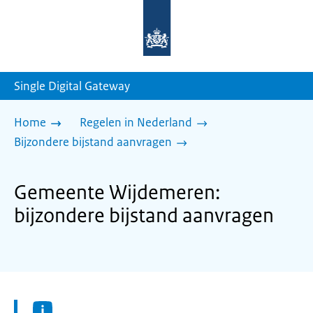
Naar
de
homepage
van
sdg.rijksoverheid.nl
Single Digital Gateway
Home
Regelen in Nederland
Bijzondere bijstand aanvragen
Gemeente Wijdemeren:
bijzondere bijstand aanvragen